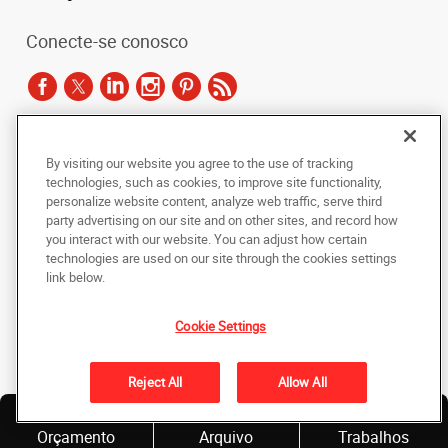
Conecte-se conosco
De acordo com as leis de direitos autorais, esta documentação não pode ser
By visiting our website you agree to the use of tracking
copiada, fotocopiada, reproduzida, traduzida ou reduzida a qualquer meio
technologies, such as cookies, to improve site functionality,
eletrônico ou forma legível por máquina, no todo ou em parte, sem o
personalize website content, analyze web traffic, serve third
consentimento prévio por escrito da AlphaGraphics Brasil.
party advertising on our site and on other sites, and record how
you interact with our website. You can adjust how certain
Copyright © 2024 AlphaGraphics Printshops do Brasil. Todos os direitos
technologies are used on our site through the cookies settings
reservados.
link below.
Rua Rui Barbosa, 468/472-Terreo-, Bela Vista
,
São Paulo
,
Sao Paulo
01326-010
BR
Cookie Settings
De volta ao topo
Reject All
Allow All
Política de Privacidade
Solicite
Envie um
Nossos
Orçamento
Arquivo
Trabalhos