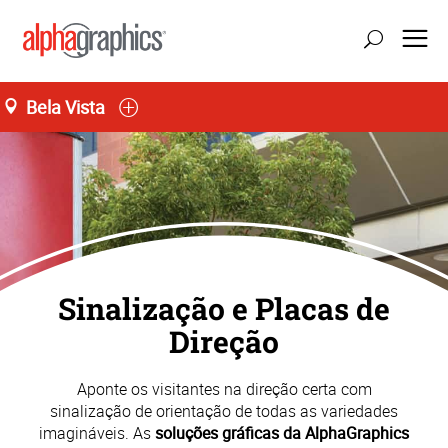
Bela Vista
Seg-Sex 09:00 às 19:00
55 (11) 3141-4545
Sinalização e Placas de
Direção
Aponte os visitantes na direção certa com
sinalização de orientação de todas as variedades
imagináveis. As
soluções gráficas da AlphaGraphics