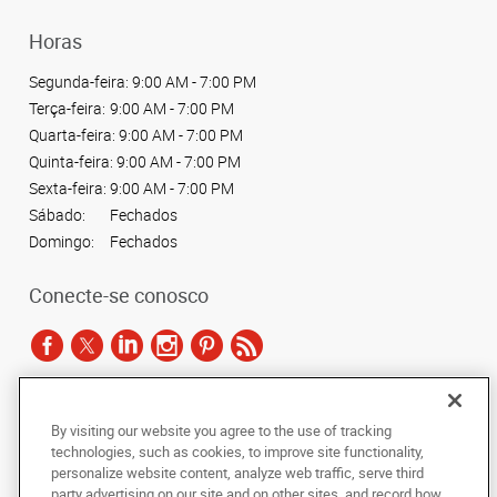
Horas
Segunda-feira:
9:00 AM - 7:00 PM
Terça-feira:
9:00 AM - 7:00 PM
Quarta-feira:
9:00 AM - 7:00 PM
Quinta-feira:
9:00 AM - 7:00 PM
Sexta-feira:
9:00 AM - 7:00 PM
Sábado:
Fechados
Domingo:
Fechados
Conecte-se conosco
De acordo com as leis de direitos autorais, esta documentação não pode ser
By visiting our website you agree to the use of tracking
copiada, fotocopiada, reproduzida, traduzida ou reduzida a qualquer meio
technologies, such as cookies, to improve site functionality,
eletrônico ou forma legível por máquina, no todo ou em parte, sem o
personalize website content, analyze web traffic, serve third
consentimento prévio por escrito da AlphaGraphics Brasil.
party advertising on our site and on other sites, and record how