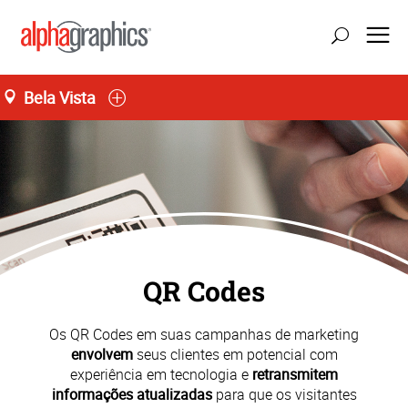
Bela Vista
Seg-Sex 09:00 às 19:00
55 (11) 3141-4545
QR Codes
Os QR Codes em suas campanhas de marketing
envolvem
seus clientes em potencial com
experiência em tecnologia e
retransmitem
informações atualizadas
para que os visitantes