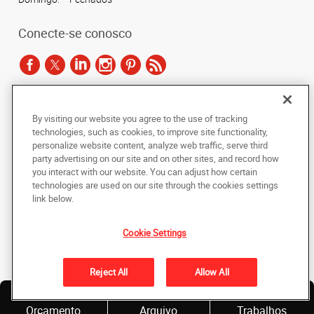
Conecte-se conosco
De acordo com as leis de direitos autorais, esta documentação não pode ser
By visiting our website you agree to the use of tracking
copiada, fotocopiada, reproduzida, traduzida ou reduzida a qualquer meio
technologies, such as cookies, to improve site functionality,
eletrônico ou forma legível por máquina, no todo ou em parte, sem o
personalize website content, analyze web traffic, serve third
consentimento prévio por escrito da AlphaGraphics Brasil.
party advertising on our site and on other sites, and record how
you interact with our website. You can adjust how certain
Copyright © 2024 AlphaGraphics Printshops do Brasil. Todos os direitos
technologies are used on our site through the cookies settings
reservados.
link below.
Rua Rui Barbosa, 468/472-Terreo-, Bela Vista
,
São Paulo
,
Sao Paulo
01326-010
BR
Cookie Settings
De volta ao topo
Reject All
Allow All
Política de Privacidade
Solicite
Envie um
Nossos
Orçamento
Arquivo
Trabalhos