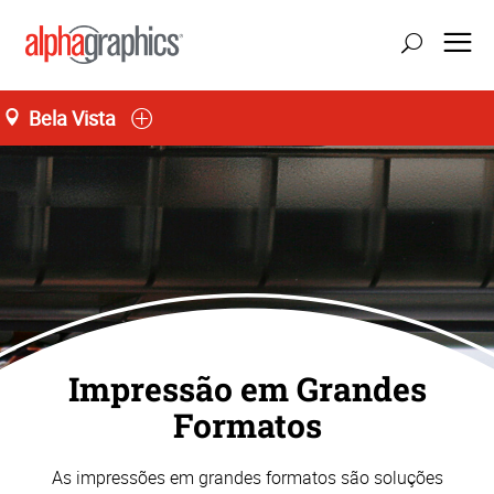
Bela Vista
Seg-Sex 09:00 às 19:00
55 (11) 3141-4545
Impressão em Grandes
Formatos
As impressões em grandes formatos são soluções