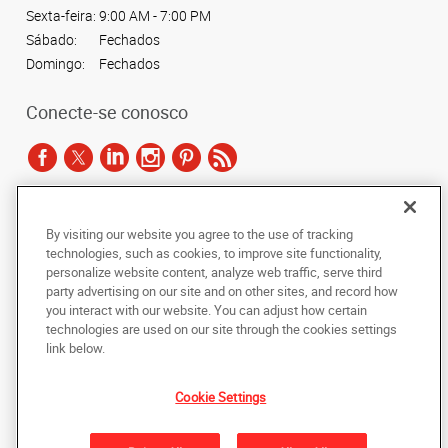
Sexta-feira:
9:00 AM - 7:00 PM
Sábado:
Fechados
Domingo:
Fechados
Conecte-se conosco
De acordo com as leis de direitos autorais, esta documentação não pode ser
By visiting our website you agree to the use of tracking
copiada, fotocopiada, reproduzida, traduzida ou reduzida a qualquer meio
technologies, such as cookies, to improve site functionality,
eletrônico ou forma legível por máquina, no todo ou em parte, sem o
personalize website content, analyze web traffic, serve third
consentimento prévio por escrito da AlphaGraphics Brasil.
party advertising on our site and on other sites, and record how
you interact with our website. You can adjust how certain
Copyright © 2024 AlphaGraphics Printshops do Brasil. Todos os direitos
technologies are used on our site through the cookies settings
reservados.
link below.
Rua Rui Barbosa, 468/472-Terreo-, Bela Vista
,
São Paulo
,
Sao Paulo
01326-010
BR
Cookie Settings
De volta ao topo