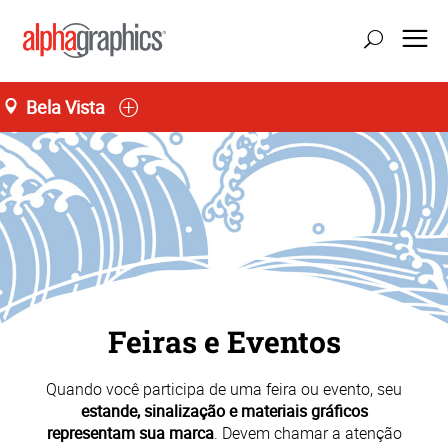
Bela Vista
Seg-Sex 09:00 às 19:00
55 (11) 3141-4545
Feiras e Eventos
Quando você participa de uma feira ou evento, seu
estande, sinalização e materiais gráficos
representam sua marca
. Devem chamar a atenção