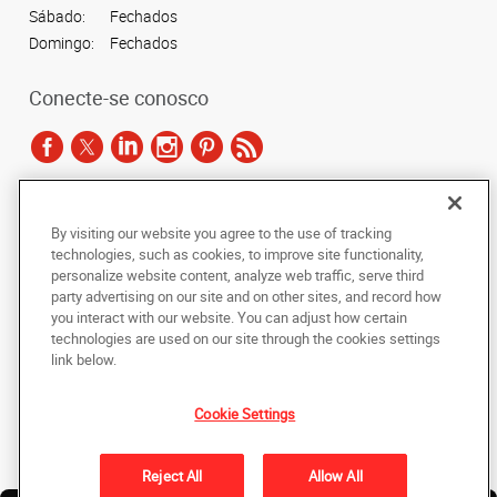
Sábado:
Fechados
Domingo:
Fechados
Conecte-se conosco
De acordo com as leis de direitos autorais, esta documentação não pode ser
By visiting our website you agree to the use of tracking
copiada, fotocopiada, reproduzida, traduzida ou reduzida a qualquer meio
technologies, such as cookies, to improve site functionality,
eletrônico ou forma legível por máquina, no todo ou em parte, sem o
personalize website content, analyze web traffic, serve third
consentimento prévio por escrito da AlphaGraphics Brasil.
party advertising on our site and on other sites, and record how
you interact with our website. You can adjust how certain
Copyright © 2024 AlphaGraphics Printshops do Brasil. Todos os direitos
technologies are used on our site through the cookies settings
reservados.
link below.
Rua Rui Barbosa, 468/472-Terreo-, Bela Vista
,
São Paulo
,
Sao Paulo
01326-010
BR
Cookie Settings
De volta ao topo
Reject All
Allow All