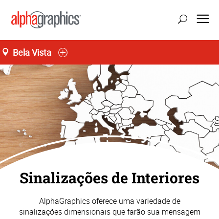
Bela Vista
Seg-Sex 09:00 às 19:00
55 (11) 3141-4545
Sinalizações de Interiores
AlphaGraphics oferece uma variedade de
sinalizações dimensionais que farão sua mensagem