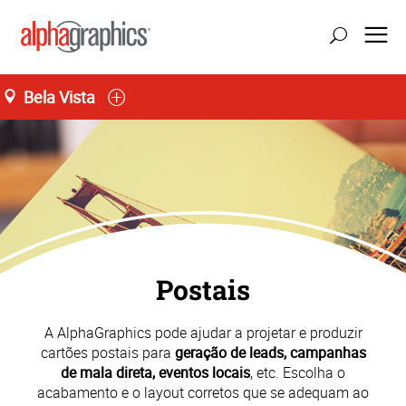
Bela Vista
Seg-Sex 09:00 às 19:00
55 (11) 3141-4545
Postais
A AlphaGraphics pode ajudar a projetar e produzir
cartões postais para
geração de leads, campanhas
de mala direta, eventos locais
, etc. Escolha o
acabamento e o layout corretos que se adequam ao