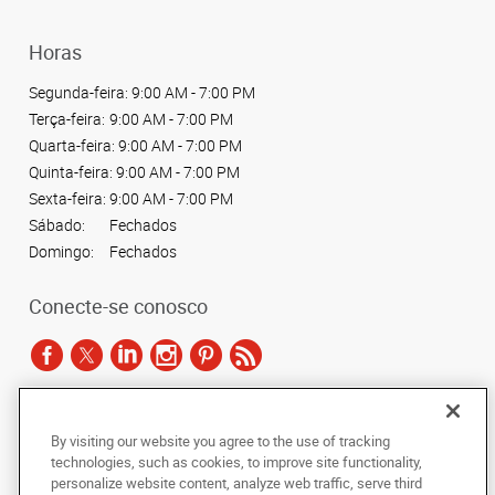
Horas
Segunda-feira:
9:00 AM - 7:00 PM
Terça-feira:
9:00 AM - 7:00 PM
Quarta-feira:
9:00 AM - 7:00 PM
Quinta-feira:
9:00 AM - 7:00 PM
Sexta-feira:
9:00 AM - 7:00 PM
Sábado:
Fechados
Domingo:
Fechados
Conecte-se conosco
De acordo com as leis de direitos autorais, esta documentação não pode ser
By visiting our website you agree to the use of tracking
copiada, fotocopiada, reproduzida, traduzida ou reduzida a qualquer meio
technologies, such as cookies, to improve site functionality,
eletrônico ou forma legível por máquina, no todo ou em parte, sem o
personalize website content, analyze web traffic, serve third
consentimento prévio por escrito da AlphaGraphics Brasil.