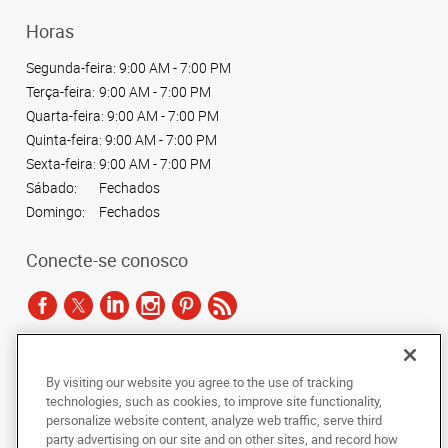
Horas
Segunda-feira:
9:00 AM - 7:00 PM
Terça-feira:
9:00 AM - 7:00 PM
Quarta-feira:
9:00 AM - 7:00 PM
Quinta-feira:
9:00 AM - 7:00 PM
Sexta-feira:
9:00 AM - 7:00 PM
Sábado:
Fechados
Domingo:
Fechados
Conecte-se conosco
De acordo com as leis de direitos autorais, esta documentação não pode ser
By visiting our website you agree to the use of tracking
copiada, fotocopiada, reproduzida, traduzida ou reduzida a qualquer meio
technologies, such as cookies, to improve site functionality,
eletrônico ou forma legível por máquina, no todo ou em parte, sem o
personalize website content, analyze web traffic, serve third
consentimento prévio por escrito da AlphaGraphics Brasil.
party advertising on our site and on other sites, and record how